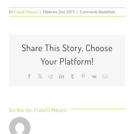
su
Di
Fratelli Meucci
|
Febbraio 2nd, 2015
|
Commenti disabilitati
IMG_1765
Share This Story, Choose
Your Platform!
Facebook
X
Reddit
LinkedIn
Tumblr
Pinterest
Vk
Email
Scritto da:
Fratelli Meucci