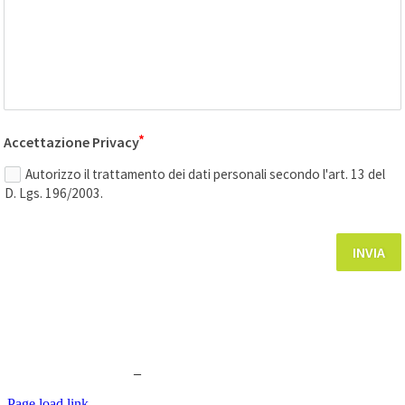
Accettazione Privacy
Autorizzo il trattamento dei dati personali secondo l'art. 13 del
D. Lgs. 196/2003.
INVIA
Copyright 2025 | All Rights Reserved | p.iva 01958230508 | Design by
Bottega1944
–
Privacy
–
Cookie Policy
Page load link