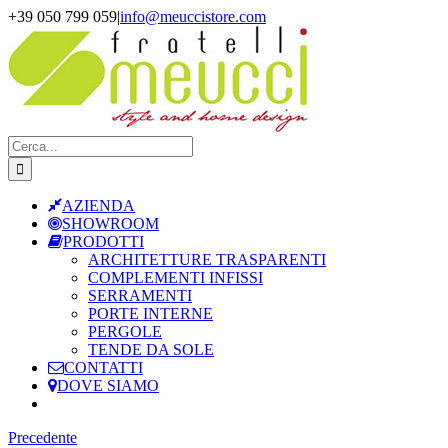
Salta
+39 050 799 059
|
info@meuccistore.com
al
contenuto
Cerca
per:
AZIENDA
SHOWROOM
PRODOTTI
ARCHITETTURE TRASPARENTI
COMPLEMENTI INFISSI
SERRAMENTI
PORTE INTERNE
PERGOLE
TENDE DA SOLE
CONTATTI
DOVE SIAMO
Precedente