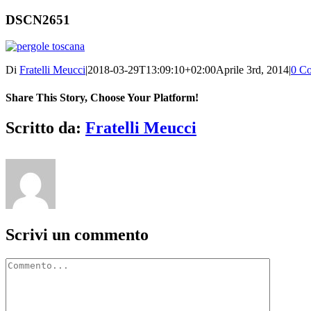
DSCN2651
Di
Fratelli Meucci
|
2018-03-29T13:09:10+02:00
Aprile 3rd, 2014
|
0 C
Share This Story, Choose Your Platform!
Facebook
X
Reddit
LinkedIn
Tumblr
Pinterest
Vk
Email
Scritto da:
Fratelli Meucci
Scrivi un commento
Commento